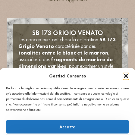
SB 173 GRIGIO VENATO
Les concepteurs ont choisi la coloration
SB 173
Grigio Venato
caractérisée par des
tonalités entre le blanc et le marron
,
associées à des
fragments de marbre de
dimensions variées
, pour exprimer un style
sobre mais en même temps affirmé. Le résultat est
Gestisci Consenso
une surface élégante et dynamique, idéale
comme revêtement pour les bureaux modernes.
Per fornire le migliori esperienze, utilizziamo tecnologie come i cookie per memorizzare
Au-delà de l’impact esthétique, le terrazzo
e/o accedere alle informazioni del dispositivo. Il consenso a queste tecnologie ci
Agglotech garantit une
résistance élevée,
permetterà di elaborare dati come il comportamento di navigazione o ID unici su questo
sito. Non acconsentire o ritirare il consenso può influire negativamente su alcune
une facilité d’entretien et une
caratteristiche e funzioni.
durabilité prolongée
, des qualités
fondamentales pour les surfaces soumises à une
utilisation quotidienne intensive. Un matériau qui
Accetta
unit tradition et innovation, contribuant à donner