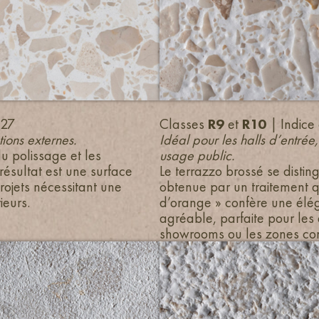
–27
Classes
R9
et
R10
| Indice
ions externes.
Idéal pour les halls d’entrée, 
du polissage et les
usage public.
ésultat est une surface
Le terrazzo brossé se disti
rojets nécessitant une
obtenue par un traitement qui
ieurs.
d’orange » confère une élég
agréable, parfaite pour les
showrooms ou les zones c