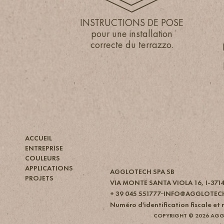
INSTRUCTIONS DE POSE
INSTRUCTIONS DE POSE
pour une installation
pour une installation
correcte du terrazzo.
correcte du terrazzo.
ACCUEIL
ENTREPRISE
COULEURS
APPLICATIONS
AGGLOTECH SPA SB
PROJETS
VIA MONTE SANTA VIOLA 16, I-371
+ 39 045 551777
INFO@AGGLOTEC
Numéro d'identification fiscale e
COPYRIGHT © 2026 AGG