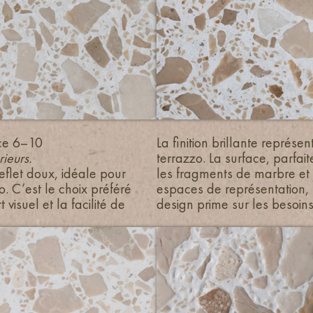
nce 6–10
La finition brillante représ
rieurs.
terrazzo. La surface, parfai
reflet doux, idéale pour
les fragments de marbre et l
o. C’est le choix préféré
espaces de représentation, l
 visuel et la facilité de
design prime sur les besoin