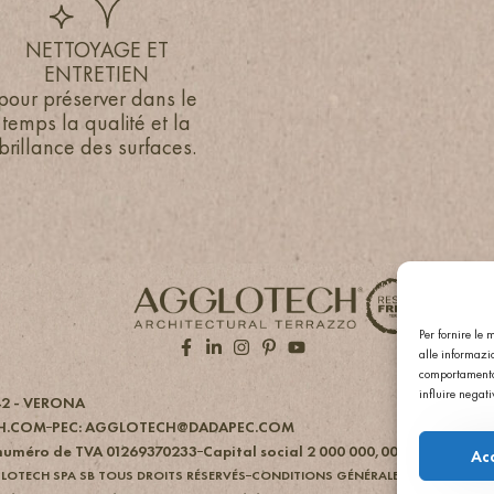
NETTOYAGE ET
NETTOYAGE ET
ENTRETIEN
ENTRETIEN
pour préserver dans le
pour préserver dans le
temps la qualité et la
temps la qualité et la
brillance des surfaces.
brillance des surfaces.
Per fornire le
alle informazio
comportamento 
influire negat
42 - VERONA
H.COM
PEC: AGGLOTECH@DADAPEC.COM
t numéro de TVA 01269370233
Capital social 2 000 000,00 €
REA: VR 17
Ac
LOTECH SPA SB TOUS DROITS RÉSERVÉS
CONDITIONS GÉNÉRALES DE VENTE
PO