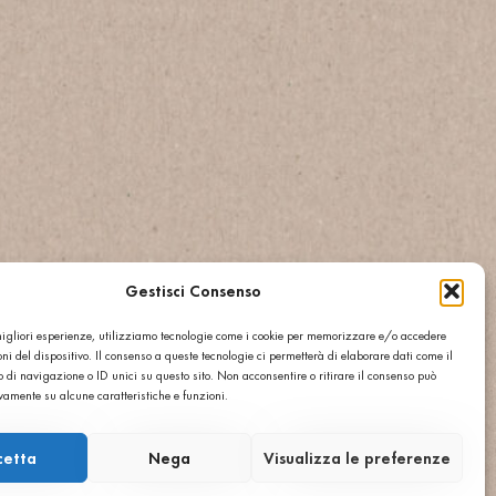
Gestisci Consenso
ÉCHANTILLONS
ZONE TECHNIQUE
 migliori esperienze, utilizziamo tecnologie come i cookie per memorizzare e/o accedere
ACTUALITÉS
ni del dispositivo. Il consenso a queste tecnologie ci permetterà di elaborare dati come il
CONTACTS
di navigazione o ID unici su questo sito. Non acconsentire o ritirare il consenso può
ivamente su alcune caratteristiche e funzioni.
0897
cetta
Nega
Visualizza le preferenze
®
WERED BY SGARAVATO