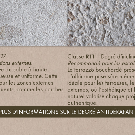
–27
Classe
R11
| Degré d’incli
ions externes.
Recommandé pour les escalie
ive du sable à haute
Le terrazzo bouchardé prés
ueuse et uniforme. Cette
d’offrir une prise sûre même 
pour les zones externes
idéale pour les terrasses, l
quents, comme les porches
externes, où l’esthétique et 
naturel valorise chaque proj
authentique.
PLUS D'INFORMATIONS SUR LE DEGRÉ ANTIDÉRAPAN