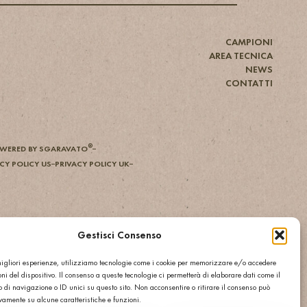
CAMPIONI
AREA TECNICA
NEWS
CONTATTI
®
WERED BY SGARAVATO
CY POLICY US
PRIVACY POLICY UK
Gestisci Consenso
 migliori esperienze, utilizziamo tecnologie come i cookie per memorizzare e/o accedere
ni del dispositivo. Il consenso a queste tecnologie ci permetterà di elaborare dati come il
di navigazione o ID unici su questo sito. Non acconsentire o ritirare il consenso può
ivamente su alcune caratteristiche e funzioni.