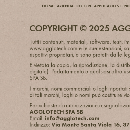
HOME
AZIENDA
COLORI
APPLICAZIONI
PR
COPYRIGHT © 2025 AGGLO
Tutti i contenuti, materiali, software, testi,
www.agglotech.com
e le sue estensioni, s
rispettivi proprietari, e sono protetti dalle le
È vietata la copia, la riproduzione, la distr
digitale), l’adattamento o qualsiasi altro u
SPA SB.
I marchi, nomi commerciali o loghi riportati 
di tali marchi, loghi o nomi può costituire viol
Per richieste di autorizzazione o segnalazioni
AGGLOTECH SPA SB
Email:
info@agglotech.com
Indirizzo:
Via Monte Santa Viola 16, 3