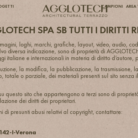
OGETTI
CAMPIONI
AREA 
TECH SPA SB TUTTI I DIRITTI R
 immagini, loghi, marchi, grafiche, layout, video, audio, co
alvo diversa indicazione, sono di proprietà di AGGLOTECH
ggi italiane e internazionali in materia di diritto d’autore, p
ibuzione, la modifica, la pubblicazione, la trasmissione, l
so, totale o parziale, dei materiali presenti sul sito sen
su questo sito che appartengono a terzi sono di proprietà de
azione dei diritti dei proprietari.
 di presunti abusi relativi al copyright, contattare:
7142-I-Verona