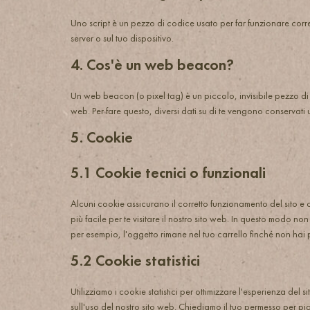
Uno script è un pezzo di codice usato per far funzionare corret
server o sul tuo dispositivo.
4. Cos'è un web beacon?
Un web beacon (o pixel tag) è un piccolo, invisibile pezzo di t
web. Per fare questo, diversi dati su di te vengono conservat
5. Cookie
5.1 Cookie tecnici o funzionali
Alcuni cookie assicurano il corretto funzionamento del sito e
più facile per te visitare il nostro sito web. In questo modo non
per esempio, l'oggetto rimane nel tuo carrello finché non hai
5.2 Cookie statistici
Utilizziamo i cookie statistici per ottimizzare l'esperienza del 
sull'uso del nostro sito web. Chiediamo il tuo permesso per piaz