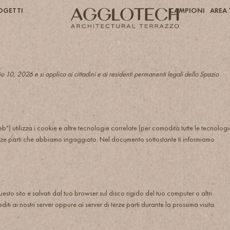
OGETTI
CAMPIONI
AREA 
lio 10, 2026 e si applica ai cittadini e ai residenti permanenti legali dello Spazio
web") utilizza i cookie e altre tecnologie correlate (per comodità tutte le tecnologi
erze parti che abbiamo ingaggiato. Nel documento sottostante ti informiamo
uesto sito e salvati dal tuo browser sul disco rigido del tuo computer o altri
diti ai nostri server oppure ai server di terze parti durante la prossima visita.