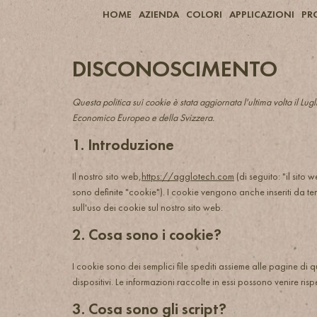
HOME
AZIENDA
COLORI
APPLICAZIONI
PR
DISCONOSCIMENTO
Questa politica sui cookie è stata aggiornata l'ultima volta il Lug
Economico Europeo e della Svizzera.
1. Introduzione
Il nostro sito web,
https://agglotech.com
(di seguito: "il sito 
sono definite "cookie"). I cookie vengono anche inseriti da t
sull'uso dei cookie sul nostro sito web.
2. Cosa sono i cookie?
I cookie sono dei semplici file spediti assieme alle pagine di q
dispositivi. Le informazioni raccolte in essi possono venire rispe
3. Cosa sono gli script?