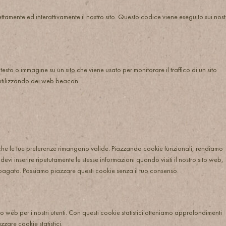
tamente ed interattivamente il nostro sito. Questo codice viene eseguito sui nost
esto o immagine su un sito che viene usato per monitorare il traffico di un sito
i utilizzando dei web beacon.
 che le tue preferenze rimangano valide. Piazzando cookie funzionali, rendiamo
 devi inserire ripetutamente le stesse informazioni quando visiti il nostro sito web,
 pagato. Possiamo piazzare questi cookie senza il tuo consenso.
sito web per i nostri utenti. Con questi cookie statistici otteniamo approfondimenti
zare cookie statistici.