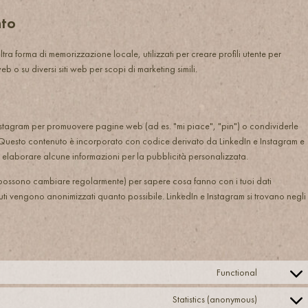
nto
ra forma di memorizzazione locale, utilizzati per creare profili utente per
eb o su diversi siti web per scopi di marketing simili.
Instagram per promuovere pagine web (ad es. "mi piace", "pin") o condividerle
. Questo contenuto è incorporato con codice derivato da LinkedIn e Instagram e
elaborare alcune informazioni per la pubblicità personalizzata.
he possono cambiare regolarmente) per sapere cosa fanno con i tuoi dati
uti vengono anonimizzati quanto possibile. LinkedIn e Instagram si trovano negli
Functional
Statistics (anonymous)