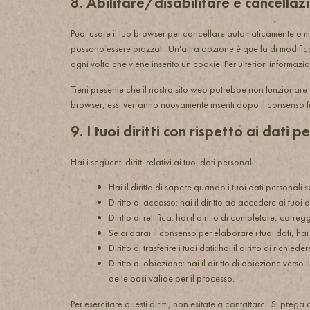
8. Abilitare/disabilitare e cancella
Puoi usare il tuo browser per cancellare automaticamente o m
possono essere piazzati. Un'altra opzione è quella di modific
ogni volta che viene inserito un cookie. Per ulteriori informazi
Tieni presente che il nostro sito web potrebbe non funzionare co
browser, essi verranno nuovamente inseriti dopo il consenso f
9. I tuoi diritti con rispetto ai dati p
Hai i seguenti diritti relativi ai tuoi dati personali:
Hai il diritto di sapere quando i tuoi dati personal
Diritto di accesso: hai il diritto ad accedere ai tuo
Diritto di rettifica: hai il diritto di completare, cor
Se ci darai il consenso per elaborare i tuoi dati, hai 
Diritto di trasferire i tuoi dati: hai il diritto di richied
Diritto di obiezione: hai il diritto di obiezione vers
delle basi valide per il processo.
Per esercitare questi diritti, non esitate a contattarci. Si prega