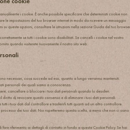
zione cookie
anualmente i cookie. È anche possibile specificare che determinati cookie non
are le impostazioni del tuo browser internet in modo da ricevere un messaggio
oni su queste opzioni, consultare le istruzioni nella sezione Guida del tuo browser
rrettamente se tutti i cookie sono disabilitati. Se cancelli i cookie nel vostro
ornito quando visiterete nuovamente il nostro sito web.
ersonali
i sono necessari, cosa succede ad essi, quanto a lungo verranno mantenuti.
i dati personali dei quali siamo a conoscenza.
reggere, cancellare o bloccare i tuoi dati personali quando lo desideri.
il diritto di revocare questo consenso e di eliminare i tuoi dati personali.
ere tutti i tuoi dati dal controllore e trasferirli tutti quanti ad un altro controllore.
o il processo dei tuoi dati. Noi rispetteremo questa scelta, a meno che non ci siano
 di fare riferimento ai dettagli di contatto in fondo a questa Cookie Policy. Se hai