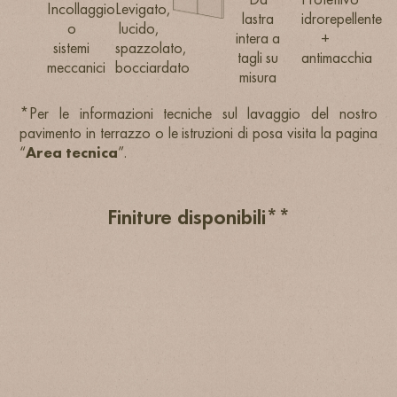
Incollaggio
Levigato,
lastra
idrorepellente
o
lucido,
intera a
+
sistemi
spazzolato,
tagli su
antimacchia
meccanici
bocciardato
misura
*Per le informazioni tecniche sul lavaggio del nostro
pavimento in terrazzo o le istruzioni di posa visita la pagina
“
Area tecnica
”.
Finiture disponibili**
LEVIGATO
LEVIGATO
SABBIATO
R9/R10
R11
R11
SPAZZOLATO
BOCCIARDATO
LUCIDO