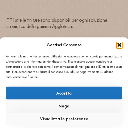
R9/910
R11/R12
**Tutte le finiture sono disponibili per ogni soluzione
cromatica della gamma Agglotech.
Gestisci Consenso
Per fornire le migliori esperienze, utilizziamo tecnologie come i cookie per memorizzare
Perché sceglierli
e/o accedere alle informazioni del dispositivo. Il consenso a queste tecnologie ci
• Adatti a rivestimenti interni, esterni, ambienti
permetterà di elaborare dati come il comportamento di navigazione o ID unici su questo
pubblici e retail
sito. Non acconsentire o ritirare il consenso può influire negativamente su alcune
• Finiture autopulenti e resistenza al gelo e ai
caratteristiche e funzioni.
raggi UV
• Continuità estetica tra pareti e pavimenti
Accetta
• Lavorazioni su misura da blocco pieno
Nega
Visualizza le preferenze
SCOPRI LE ALTRE APPLICAZIONI