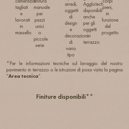
cementizio
finitura
corpi
arredi,
Agglotech
tagliati
manuale
pieni,
oggetti
disponibili
e
per
in
di
anche
lavorati
pezzi
funzione
design
per gli
in
unici
del
e
oggetti
massello
o
progetto
decorazioni
in
piccole
di
terrazzo
serie
vario
tipo
*Per le informazioni tecniche sul lavaggio del nostro
pavimento in terrazzo o le istruzioni di posa visita la pagina
“
Area tecnica
”.
Finiture disponibili**
LEVIGATO
LEVIGATO
SABBIATO
R9/R10
R11
R11