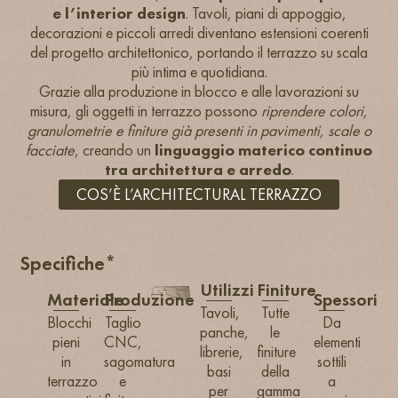
e l’interior design
. Tavoli, piani di appoggio,
decorazioni e piccoli arredi diventano estensioni coerenti
del progetto architettonico, portando il terrazzo su scala
più intima e quotidiana.
Grazie alla produzione in blocco e alle lavorazioni su
misura, gli oggetti in terrazzo possono
riprendere colori,
granulometrie e finiture già presenti in pavimenti, scale o
facciate
, creando un
linguaggio materico continuo
tra architettura e arredo
.
COS’È L’ARCHITECTURAL TERRAZZO
Specifiche*
Utilizzi
Finiture
Materiale
Produzione
Spessori
Tavoli,
Tutte
Blocchi
Taglio
Da
panche,
le
pieni
CNC,
elementi
librerie,
finiture
in
sagomatura
sottili
basi
della
terrazzo
e
a
per
gamma