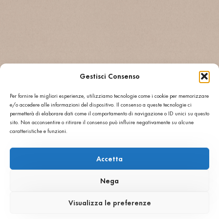
SPAZZOLATO
BOCCIARDATO
LUCIDO
R9/910
R11/R12
Gestisci Consenso
**Tutte le finiture sono disponibili su ogni colore della
gamma Agglotech
Per fornire le migliori esperienze, utilizziamo tecnologie come i cookie per memorizzare
e/o accedere alle informazioni del dispositivo. Il consenso a queste tecnologie ci
permetterà di elaborare dati come il comportamento di navigazione o ID unici su questo
sito. Non acconsentire o ritirare il consenso può influire negativamente su alcune
caratteristiche e funzioni.
Perché scegliere oggetti in
terrazzo
Accetta
• Ideali per completare progetti di architettura
e interior design con elementi coordinati
Nega
• Possibilità di creare pezzi unici su disegno,
dal singolo oggetto alla piccola serie
Visualizza le preferenze
• Materiale resistente, senza resine, adatto a