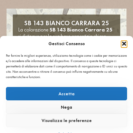
SB 143 BIANCO CARRARA 25
La colorazione
SB 143 Bianco Carrara 25
si distingue per la sua base cementizia chiara
impreziosita da scaglie di marmo bianco di
Gestisci Consenso
diverse dimensioni, capaci di riflettere la luce e
amplificare la luminosità dell’ambiente. Utilizzato
Per fornire le migliori esperienze, utilizziamo tecnologie come i cookie per memorizzare
e/o accedere alle informazioni del dispositivo. Il consenso a queste tecnologie ci
per banconi, piani d’appoggio e superfici
permetterà di elaborare dati come il comportamento di navigazione o ID unici su questo
espositive, il terrazzo dona
equilibrio e
sito. Non acconsentire o ritirare il consenso può influire negativamente su alcune
continuità visiva agli spazi
, creando
caratteristiche e funzioni.
un’atmosfera calda e accogliente che valorizza
la raffinatezza tipica della boutique Patchi.
Accetta
Interiors
Pavimenti
Lavorazioni a massello
Oggetti
Retail
Nega
SB 143 Bianco Carrara 25
Visualizza le preferenze