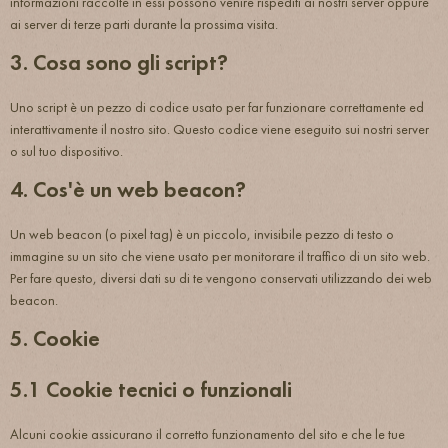
informazioni raccolte in essi possono venire rispediti ai nostri server oppure
ai server di terze parti durante la prossima visita.
3. Cosa sono gli script?
Uno script è un pezzo di codice usato per far funzionare correttamente ed
interattivamente il nostro sito. Questo codice viene eseguito sui nostri server
o sul tuo dispositivo.
4. Cos'è un web beacon?
Un web beacon (o pixel tag) è un piccolo, invisibile pezzo di testo o
immagine su un sito che viene usato per monitorare il traffico di un sito web.
Per fare questo, diversi dati su di te vengono conservati utilizzando dei web
beacon.
5. Cookie
5.1 Cookie tecnici o funzionali
Alcuni cookie assicurano il corretto funzionamento del sito e che le tue