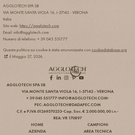
AGGLOTECH SPA SB
VIA MONTE SANTA VIOLA 16, I-37142 - VERONA
Italia
Sito web:
https://agglotech.com
Email:
info@
agglotech.com
Numero di telefono: + 39 045 551777
Questa politica sui cookie è stata sincronizzata con
cookiedatabase.org
il Maggio 27, 2026.
AGGLOTECH SPA SB
VIA MONTE SANTA VIOLA 16, I-37142 - VERONA
+ 39 045 551777
INFO@AGGLOTECH.COM
PEC: AGGLOTECH@DADAPEC.COM
C.F. e P.IVA 012​693​702​33
Cap. Soc. € 2.000.000,00 i.v.
REA: VR 170897
HOME
CAMPIONI
AZIENDA
AREA TECNICA