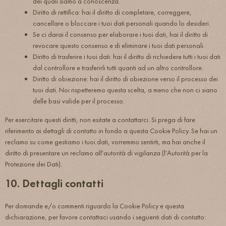
dei quali siamo a conoscenza.
Diritto di rettifica: hai il diritto di completare, correggere,
cancellare o bloccare i tuoi dati personali quando lo desideri.
Se ci darai il consenso per elaborare i tuoi dati, hai il diritto di
revocare questo consenso e di eliminare i tuoi dati personali.
Diritto di trasferire i tuoi dati: hai il diritto di richiedere tutti i tuoi dati
dal controllore e trasferirli tutti quanti ad un altro controllore.
Diritto di obiezione: hai il diritto di obiezione verso il processo dei
tuoi dati. Noi rispetteremo questa scelta, a meno che non ci siano
delle basi valide per il processo.
Per esercitare questi diritti, non esitate a contattarci. Si prega di fare
riferimento ai dettagli di contatto in fondo a questa Cookie Policy. Se hai un
reclamo su come gestiamo i tuoi dati, vorremmo sentirti, ma hai anche il
diritto di presentare un reclamo all'autorità di vigilanza (l'Autorità per la
Protezione dei Dati).
10. Dettagli contatti
Per domande e/o commenti riguardo la Cookie Policy e questa
dichiarazione, per favore contattaci usando i seguenti dati di contatto: