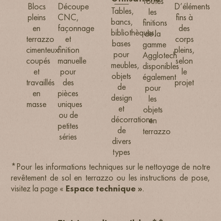
Toutes
Blocs
Découpe
D’éléments
Tables,
les
pleins
CNC,
fins à
bancs,
finitions
en
façonnage
des
bibliothèques,
de la
terrazzo
et
corps
bases
gamme
cimenteux
finition
pleins,
pour
Agglotech
coupés
manuelle
selon
meubles,
disponibles
et
pour
le
objets
également
travaillés
des
projet
de
pour
en
pièces
design
les
masse
uniques
et
objets
ou de
décorrations
en
petites
de
terrazzo
séries
divers
types
*Pour les informations techniques sur le nettoyage de notre
revêtement de sol en terrazzo ou les instructions de pose,
visitez la page
«
Espace technique »
.