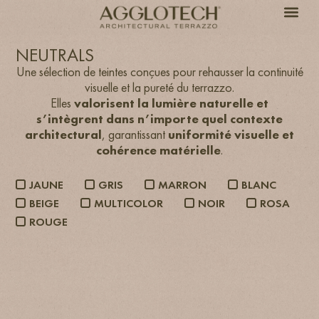
NEUTRALS
Une sélection de teintes conçues pour rehausser la continuité
visuelle et la pureté du terrazzo.
Elles
valorisent la lumière naturelle et
s’intègrent dans n’importe quel contexte
architectural
, garantissant
uniformité visuelle et
cohérence matérielle
.
JAUNE
GRIS
MARRON
BLANC
BEIGE
MULTICOLOR
NOIR
ROSA
ROUGE