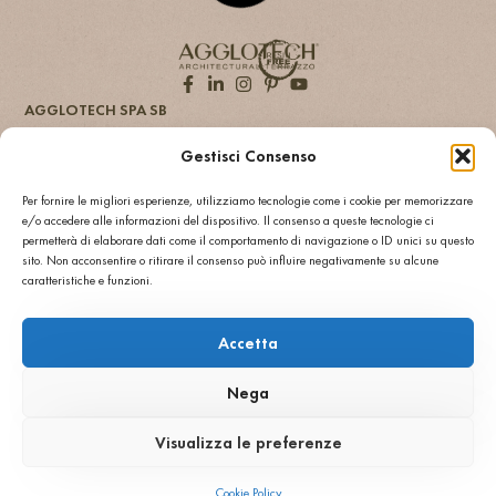
Gestisci Consenso
Per fornire le migliori esperienze, utilizziamo tecnologie come i cookie per memorizzare
e/o accedere alle informazioni del dispositivo. Il consenso a queste tecnologie ci
permetterà di elaborare dati come il comportamento di navigazione o ID unici su questo
sito. Non acconsentire o ritirare il consenso può influire negativamente su alcune
caratteristiche e funzioni.
Accetta
Nega
Visualizza le preferenze
AGGLOTECH SPA SB
VIA MONTE SANTA VIOLA 16, I-37142 - VERONA
Cookie Policy
+ 39 045 551777
INFO@AGGLOTECH.COM