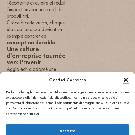
l’économie circulaire et réduit
l’impact environnemental du
produit fini.
Grâce à cette vision, chaque
bloc de terrazzo devient un
exemple concret de
conception durable
.
Une culture
d'entreprise tournée
vers l'avenir
Agglotech a adopté une
stratégie
Gestisci Consenso
environnementale à
long terme
, qui se reflète
Per fornire le migliori esperienze, utilizziamo tecnologie come i cookie per memorizzare
dans chaque choix industriel
e/o accedere alle informazioni del dispositivo. Il consenso a queste tecnologie ci
et managérial.
permetterà di elaborare dati come il comportamento di navigazione o ID unici su questo
Nous travaillons pour
sito. Non acconsentire o ritirare il consenso può influire negativamente su alcune
caratteristiche e funzioni.
garantir la continuité et la
qualité, mais aussi pour laisser
une empreinte légère sur
Accetta