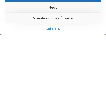
l’environnement. Nous
croyons que la durabilité n’est
Nega
pas seulement une valeur,
mais un
critère technique
Visualizza le preferenze
qui guide le développement
des matériaux du futur.
Cookie Policy
Certifications environnementales
Tous nos matériaux sont vérifiés par des organismes tiers
indépendants selon les normes internationales. Pour en
savoir plus sur les certifications obtenues et la
contribution de notre terrazzo aux protocoles de
construction durable.
CERTIFICATIONS