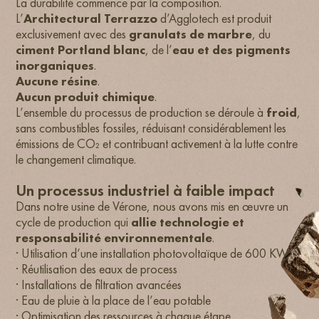
La durabilité commence par la composition.
L’
Architectural Terrazzo
d’Agglotech est produit
exclusivement avec des
granulats de marbre
, du
ciment Portland blanc
, de l’
eau et des pigments
inorganiques
.
Aucune résine
.
Aucun produit chimique
.
L’ensemble du processus de production se déroule à
froid
,
sans combustibles fossiles, réduisant considérablement les
émissions de CO₂ et contribuant activement à la lutte contre
le changement climatique.
Un processus industriel à faible impact
Dans notre usine de Vérone, nous avons mis en œuvre un
cycle de production qui
allie technologie et
responsabilité environnementale
.
· Utilisation d’une installation photovoltaïque de 600 KW
· Réutilisation des eaux de process
· Installations de filtration avancées
· Eau de pluie à la place de l’eau potable
· Optimisation des ressources à chaque étape