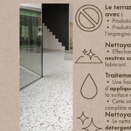
Le terra
avec :
• Produit
• Produit
l’impregnan
Nettoyag
• Effectue
neutres s
fabricant.
Traiteme
• Une fois 
d’
applique
la surface 
• Cette int
complète e
Nettoya
• Le nettoy
détergent