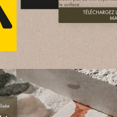
la surface.
TÉLÉCHARGEZ L
MA
lisée