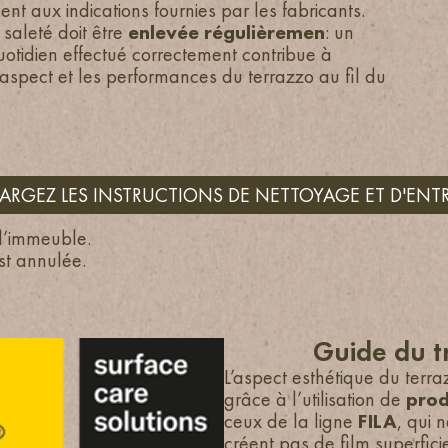
t aux indications fournies par les fabricants.
saleté doit être
enlevée régulièremen
: un
uotidien effectué correctement contribue à
’aspect et les performances du terrazzo au fil du
ARGEZ LES INSTRUCTIONS DE NETTOYAGE ET D'ENT
 l’immeuble.
st annulée.
Guide du t
L’aspect esthétique du terr
grâce à l’utilisation de
prod
ceux de la ligne
FILA
, qui 
créent pas de film superfici