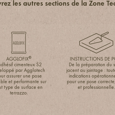
rez les autres sections de la Zone Te
®
®
AGGLOFIX
AGGLOFIX
INSTRUCTIONS DE P
INSTRUCTIONS DE P
adhésif cimenteux S2
adhésif cimenteux S2
De la préparation du 
De la préparation du 
eloppé par Agglotech
eloppé par Agglotech
jacent au jointage : tout
jacent au jointage : tout
ur assurer une pose
ur assurer une pose
indications opérationn
indications opérationn
ble et performante sur
ble et performante sur
pour une pose correcte
pour une pose correcte
ut type de surface en
ut type de surface en
et professionnelle.
et professionnelle.
terrazzo.
terrazzo.