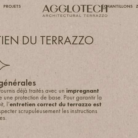
S
PROJETS
ÉCHANTILLONS
TIEN DU TERRAZZO
 générales
ournis déjà traités avec un
impregnant
e une protection de base. Pour garantir la
t, l’
entretien correct du terrazzo est
especter scrupuleusement les instructions
es.