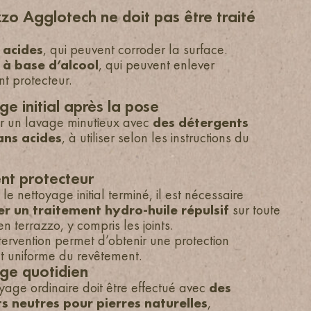
zzo Agglotech ne doit pas être traité
s
acides
, qui peuvent corroder la surface.
s
à base d’alcool
, qui peuvent enlever
t protecteur.
e initial après la pose
r un lavage minutieux avec
des détergents
ans acides
, à utiliser selon les instructions du
nt protecteur
le nettoyage initial terminé, il est nécessaire
r un traitement hydro-huile répulsif
sur toute
en terrazzo, y compris les joints.
ervention permet d’obtenir une protection
t uniforme du revêtement.
ge quotidien
age ordinaire doit être effectué avec
des
s neutres pour pierres naturelles
,