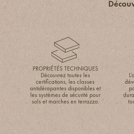
Découv
PROPRIÉTÉS TECHNIQUES
PROPRIÉTÉS TECHNIQUES
Découvrez toutes les
Découvrez toutes les
L’
L’
certifications, les classes
certifications, les classes
dév
dév
antidérapantes disponibles et
antidérapantes disponibles et
po
po
les systèmes de sécurité pour
les systèmes de sécurité pour
dura
dura
sols et marches en terrazzo.
sols et marches en terrazzo.
to
to