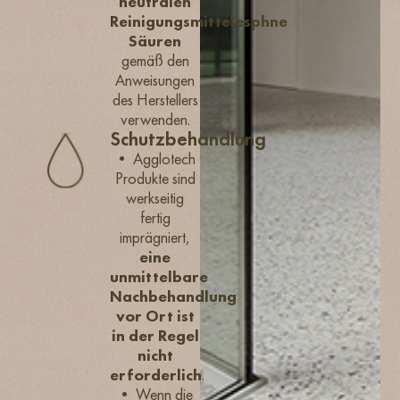
neutralen
Reinigungsmittelesphne
Säuren
gemäß den
Anweisungen
des Herstellers
verwenden.
Schutzbehandlung
• Agglotech
Produkte sind
werkseitig
fertig
imprägniert,
eine
unmittelbare
Nachbehandlung
vor Ort ist
in der Regel
nicht
erforderlich
.
• Wenn die