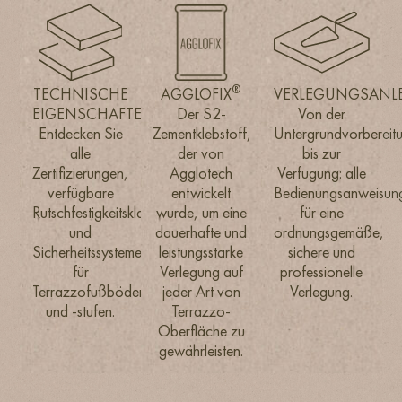
®
®
TECHNISCHE
TECHNISCHE
AGGLOFIX
AGGLOFIX
VERLEGUNGSANL
VERLEGUNGSANL
EIGENSCHAFTEN
EIGENSCHAFTEN
Der S2-
Der S2-
Von der
Von der
Entdecken Sie
Entdecken Sie
Zementklebstoff,
Zementklebstoff,
Untergrundvorbereit
Untergrundvorbereit
alle
alle
der von
der von
bis zur
bis zur
Zertifizierungen,
Zertifizierungen,
Agglotech
Agglotech
Verfugung: alle
Verfugung: alle
verfügbare
verfügbare
entwickelt
entwickelt
Bedienungsanweisun
Bedienungsanweisun
Rutschfestigkeitsklassen
Rutschfestigkeitsklassen
wurde, um eine
wurde, um eine
für eine
für eine
und
und
dauerhafte und
dauerhafte und
ordnungsgemäße,
ordnungsgemäße,
Sicherheitssysteme
Sicherheitssysteme
leistungsstarke
leistungsstarke
sichere und
sichere und
für
für
Verlegung auf
Verlegung auf
professionelle
professionelle
Terrazzofußböden
Terrazzofußböden
jeder Art von
jeder Art von
Verlegung.
Verlegung.
und -stufen.
und -stufen.
Terrazzo-
Terrazzo-
Oberfläche zu
Oberfläche zu
gewährleisten.
gewährleisten.