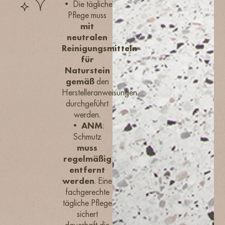
• Die tägliche
Pflege muss
mit
neutralen
Reinigungsmitteln
für
Naturstein
gemäß
den
Herstelleranweisungen
durchgeführt
werden.
•
ANM
:
Schmutz
muss
regelmäßig
entfernt
werden
. Eine
fachgerechte
tägliche Pflege
sichert
dauerhaft die