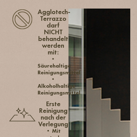
Agglotech-
Terrazzo
darf
NICHT
behandelt
werden
mit:
•
Säurehaltige
Reinigungsmittel
.
•
Alkoholhaltige
Reinigungsmittel
.
Erste
Reinigung
nach der
Verlegung
•
Mit