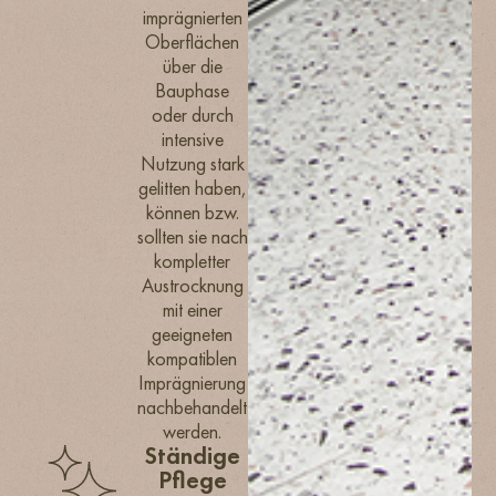
imprägnierten
Oberflächen
über die
Bauphase
oder durch
intensive
Nutzung stark
gelitten haben,
können bzw.
sollten sie nach
kompletter
Austrocknung
mit einer
geeigneten
kompatiblen
Imprägnierung
nachbehandelt
werden.
Ständige
Pflege