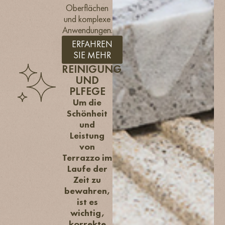
Oberflächen
und komplexe
Anwendungen.
ERFAHREN
SIE MEHR
REINIGUNG
UND
PLFEGE
Um die
Schönheit
und
Leistung
von
Terrazzo im
Laufe der
Zeit zu
bewahren,
ist es
wichtig,
korrekte