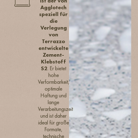
ist der von
Agglotech
speziell für
die
Verlegung
von
Terrazzo
entwickelte
Zement-
Klebstoff
S2
. Er bietet
hohe
Verformbarkeit,
optimale
Haftung und
lange
Verarbeitungszeit
und ist daher
ideal für große
Formate,
technische