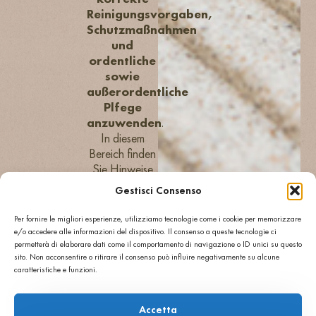
Reinigungsvorgaben,
Schutzmaßnahmen
und
ordentliche
sowie
außerordentliche
Plfege
anzuwenden
.
In diesem
Bereich finden
Sie Hinweise
zu
Gestisci Consenso
empfohlenen
Produkten,
Per fornire le migliori esperienze, utilizziamo tecnologie come i cookie per memorizzare
Interventionshäufigkeit
e/o accedere alle informazioni del dispositivo. Il consenso a queste tecnologie ci
permetterà di elaborare dati come il comportamento di navigazione o ID unici su questo
und
sito. Non acconsentire o ritirare il consenso può influire negativamente su alcune
Maßnahmen
caratteristiche e funzioni.
für
verschiedene
Verwendungskontexte.
Accetta