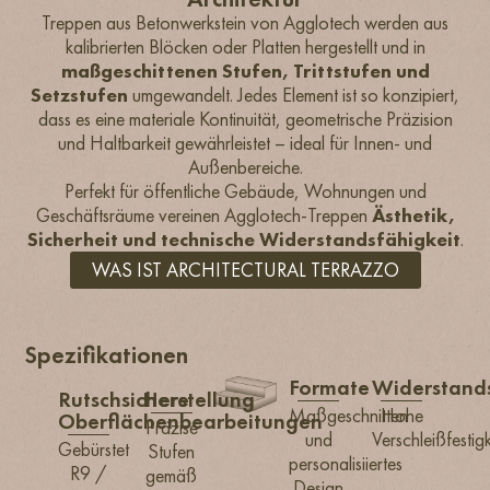
Treppen aus Betonwerkstein von Agglotech werden aus
kalibrierten Blöcken oder Platten hergestellt und in
maßgeschittenen Stufen, Trittstufen und
Setzstufen
umgewandelt. Jedes Element ist so konzipiert,
dass es eine materiale Kontinuität, geometrische Präzision
und Haltbarkeit gewährleistet – ideal für Innen- und
Außenbereiche.
Perfekt für öffentliche Gebäude, Wohnungen und
Geschäftsräume vereinen Agglotech-Treppen
Ästhetik,
Sicherheit und technische Widerstandsfähigkeit
.
WAS IST ARCHITECTURAL TERRAZZO
Spezifikationen
Formate
Widerstands
Rutschsichere
Herstellung
Maßgeschnitten
Hohe
Oberflächenbearbeitungen
Präzise
und
Verschleißfestigk
Gebürstet
Stufen
personalisiiertes
R9 /
gemäß
Design