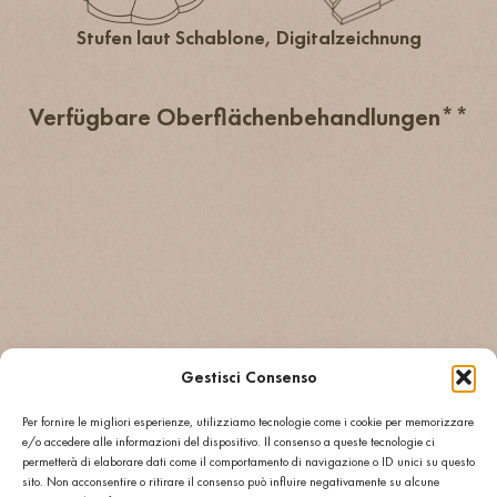
Stufen laut Schablone, Digitalzeichnung
Verfügbare Oberflächenbehandlungen**
GESCHLIFFEN
GESCHLIFFEN
SANDGESTRAHL
R9/R10
R11
R11
GEBÜRSTET
BOCCIARDATO
POLIERT
R9/910
R11/R12
Gestisci Consenso
**Alle Oberflächenbehandlungen sind für jede
Per fornire le migliori esperienze, utilizziamo tecnologie come i cookie per memorizzare
e/o accedere alle informazioni del dispositivo. Il consenso a queste tecnologie ci
chromatische Lösung aus dem Agglotech-Sortiment
permetterà di elaborare dati come il comportamento di navigazione o ID unici su questo
verfügbar.
sito. Non acconsentire o ritirare il consenso può influire negativamente su alcune