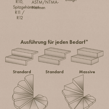
R10,
ASTM/NTMA-
Spitzgehämmert
Normen
R11 /
R12
Ausführung für jeden Bedarf*
Standard
Standard
Massive