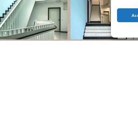
Ac
Deutschland
gablonz in
nisches
 Verkleidung
Das Projekt
aterials, das
 gleichzeitig
die Zeit
lisiert, die
llen Kontrast