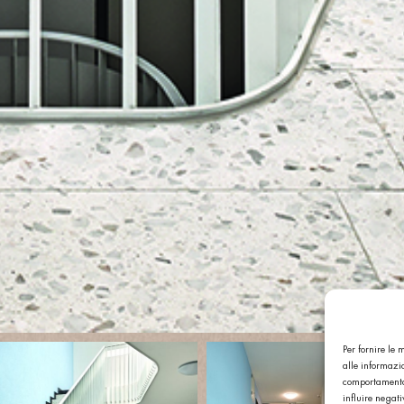
Per fornire le
alle informazio
comportamento 
influire negat