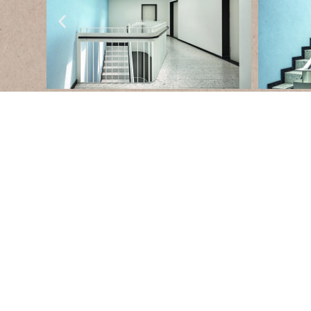
Neugablonz, 
Für das
Wohnprojekt Wohnanlage
in Neu
Deutschland
hat Agglotech sein
venezia
Terrazzo aus Marmor und Zement
für die
von Treppen und Innenböden bereitgestellt. 
bestätigt die Vielseitigkeit und Eleganz eines M
Funktionalität und ästhetischen Wert vereint und
Haltbarkeit und Widerstandsfähigkeit über 
garantiert.
Es wurden zwei verschiedene Farbversionen rea
ausgewählt wurden, um einen raffinierten visue