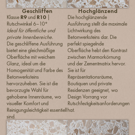
Geschliffen
Hochglänzend
Klasse
R9
und
R10
|
Die hochglänzende
Rutschwinkel 6–10°
Ausführung stellt die maximale
Ideal für öffentliche und
Lichtwirkung des
private Innenbereiche.
Betonwerksteins dar. Die
Die geschliffene Ausführung
perfekt spiegelnde
bietet eine gleichmäßige
Oberfläche hebt den Kontrast
Oberfläche mit weichem
zwischen Marmorkörnung
Glanz, ideal um die
und der Zementmatrix hervor.
Homogenität und Farbe des
Sie ist für
Betonwerksteins
Repräsentationsräume,
hervorzuheben. Sie ist die
Boutiquen und private
bevorzugte Wahl für
Residenzen geeignet, wo
gehobene Innenräume, wo
Design Vorrang vor
visueller Komfort und
Rutschfestigkeitsanforderungen
Reinigungsleichtigkeit essentiell
hat.
sind.