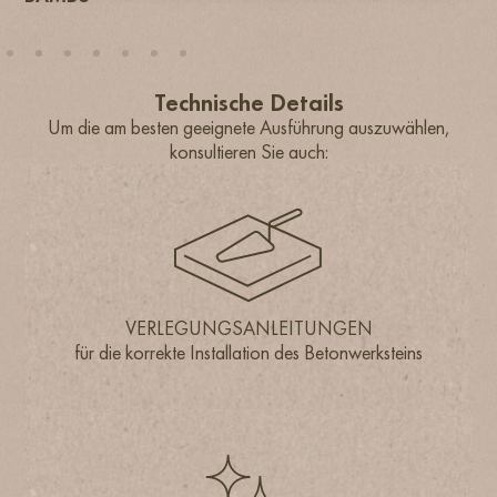
Technische Details
Um die am besten geeignete Ausführung auszuwählen,
konsultieren Sie auch:
VERLEGUNGSANLEITUNGEN
VERLEGUNGSANLEITUNGEN
für die korrekte Installation des Betonwerksteins
für die korrekte Installation des Betonwerksteins