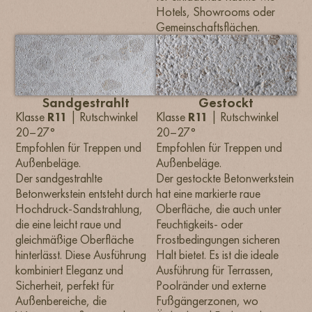
Hotels, Showrooms oder
Gemeinschaftsflächen.
Sandgestrahlt
Gestockt
Klasse
R11
| Rutschwinkel
Klasse
R11
| Rutschwinkel
20–27°
20–27°
Empfohlen für Treppen und
Empfohlen für Treppen und
Außenbeläge.
Außenbeläge.
Der sandgestrahlte
Der gestockte Betonwerkstein
Betonwerkstein entsteht durch
hat eine markierte raue
Hochdruck-Sandstrahlung,
Oberfläche, die auch unter
die eine leicht raue und
Feuchtigkeits- oder
gleichmäßige Oberfläche
Frostbedingungen sicheren
hinterlässt. Diese Ausführung
Halt bietet. Es ist die ideale
kombiniert Eleganz und
Ausführung für Terrassen,
Sicherheit, perfekt für
Poolränder und externe
Außenbereiche, die
Fußgängerzonen, wo