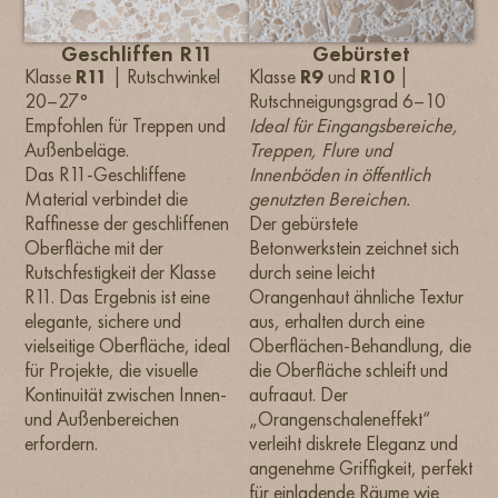
Geschliffen R11
Gebürstet
Klasse
R11
| Rutschwinkel
Klasse
R9
und
R10
|
20–27°
Rutschneigungsgrad 6–10
Empfohlen für Treppen und
Ideal für Eingangsbereiche,
Außenbeläge.
Treppen, Flure und
Das R11-Geschliffene
Innenböden in öffentlich
Material verbindet die
genutzten Bereichen.
Raffinesse der geschliffenen
Der gebürstete
Oberfläche mit der
Betonwerkstein zeichnet sich
Rutschfestigkeit der Klasse
durch seine leicht
R11. Das Ergebnis ist eine
Orangenhaut ähnliche Textur
elegante, sichere und
aus, erhalten durch eine
vielseitige Oberfläche, ideal
Oberflächen-Behandlung, die
für Projekte, die visuelle
die Oberfläche schleift und
Kontinuität zwischen Innen-
aufraaut. Der
und Außenbereichen
„Orangenschaleneffekt“
erfordern.
verleiht diskrete Eleganz und
angenehme Griffigkeit, perfekt
für einladende Räume wie