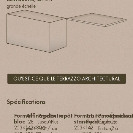
grande échelle.
QU'EST-CE QUE LE TERRAZZO ARCHITECTURAL
Spécifications
Format
Affinage
Production
Entrepôt
Format
Traitement
Personnalisa
Épaisseu
bloc
standard
28
Jusqu’à
Plus
Hydrofuge
Couleur,
Da
253×142×80cm/
253×142
jours
40
de
+
finition,
2 à