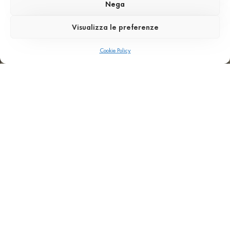
Nega
Visualizza le preferenze
Cookie Policy
DALLES EN TERRAZZO: Pourquoi
les choisir
• Idéales pour
les dallages continus et
les surfaces étendues
•
Compatibles avec les
systèmes de
façade ventilée
• Disponibles dans diverses finitions, déjà
prêtes pour la pose
•
Uniformité chromatique
même sur de
grands volumes
DÉCOUVREZ LES AUTRES APPLICATIONS