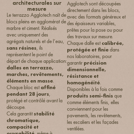
architecturales sur
Agglotech sont découpées
mesure
directement dans les blocs,
Le terrazzo Agglotech naît de
avec des formats généreux et
blocs pleins en agglomérat de
des épaisseurs variables,
marbre et ciment. Réalisés
prêtes pour la pose ou pour
avec uniquement des
des travaux sur mesure.
agrégats naturels et de l’eau,
Chaque dalle est
calibrée,
sans résines
, ils
protégée et finie
dans
représentent le point de
nos laboratoires, pour
départ de chaque application:
garantir
précision
dalles en terrazzo,
dimensionnelle,
marches, revêtements,
résistance et
éléments en masse
.
homogénéité
.
Chaque bloc est
affiné
Disponibles à la fois comme
pendant 28 jours
,
produits semi-finis
que
protégé et contrôlé avant la
comme éléments finis, elles
découpe.
conviennent pour les
Cela garantit
stabilité
pavements, les revêtements,
chromatique,
les escaliers et les façades
compacité et
ventilées.
ouvrabilité
, même à