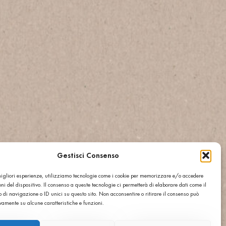
Gestisci Consenso
SLABS
Large surfaces,
 migliori esperienze, utilizziamo tecnologie come i cookie per memorizzare e/o accedere
ni del dispositivo. Il consenso a queste tecnologie ci permetterà di elaborare dati come il
aesthetic continuity
di navigazione o ID unici su questo sito. Non acconsentire o ritirare il consenso può
abs are cut directly from blocks, with generous
ivamente su alcune caratteristiche e funzioni.
hicknesses, ready for installation or custom
 is
calibrated, protected and finished
in