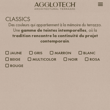
CLASSICS
Des couleurs qui appartiennent à la mémoire du terrazzo.
Une
gamme de teintes intemporelles
, où la
tradition rencontre la continuité du projet
contemporain
.
JAUNE
GRIS
MARRON
BLANC
BEIGE
MULTICOLOR
NOIR
ROSA
ROUGE
SB 100 Bianco