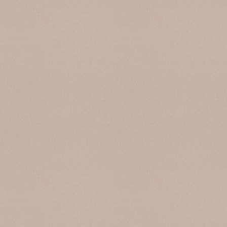
SB 177 Botticino 25
SB 140 Ca’ D’Oro