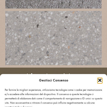
Informations techniques
Gestisci Consenso
Résistance
Charge
à la
de
Per fornire le migliori esperienze, utilizziamo tecnologie come i cookie per memorizzare
flexion
rupture
e/o accedere alle informazioni del dispositivo. Il consenso a queste tecnologie ci
≥ 8
≥ 3 kN
permetterà di elaborare dati come il comportamento di navigazione o ID unici su questo
MPa
sito. Non acconsentire o ritirare il consenso può influire negativamente su alcune
Absorption
Résistance