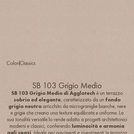
Colori
Classics
SB 103 Grigio Medio
SB 103 Grigio Medio di Agglotech
è un terrazzo
sobrio ed elegante
, caratterizzato da un
fondo
grigio neutro
arricchito da
micrograniglie bianche, nere
e grigie che creano una texture equilibrata e uniforme. La
sua tonalità versatile lo rende adatto a progetti architettonici
moderni e classici, conferendo
luminosità e armonia
agli spazi
.
Ideale per pavimenti e rivestimenti in terrazzo