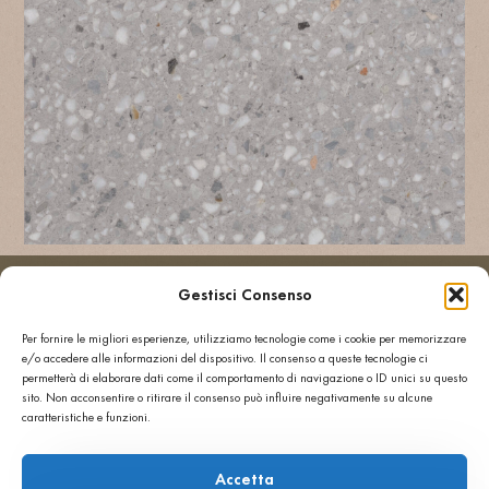
Informazioni tecniche
Gestisci Consenso
Resistenza
Carico
alla
di
Per fornire le migliori esperienze, utilizziamo tecnologie come i cookie per memorizzare
e/o accedere alle informazioni del dispositivo. Il consenso a queste tecnologie ci
flessione
rottura
permetterà di elaborare dati come il comportamento di navigazione o ID unici su questo
≥ 8
≥ 3 kN
sito. Non acconsentire o ritirare il consenso può influire negativamente su alcune
MPa
caratteristiche e funzioni.
Assorbimento
Resistenza
d’acqua
allo
Accetta
≤ 4
scivolamento