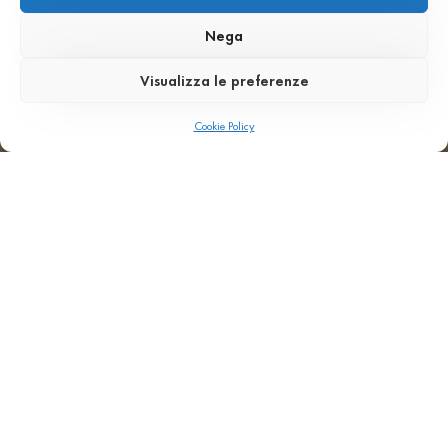
M%
Lucidatura
Nega
standard
R9-
Visualizza le preferenze
R10-
R11-
R12
Cookie Policy
Resistenza
Resistenza
all’abrasione
al
≤
gelo
19,40
Resistenza
cm³/50cm²
al gelo
secondo
EN
14617-
5
Resistenza
Resistenza
alla
al
compressione
fuoco
≥ 60
Classe