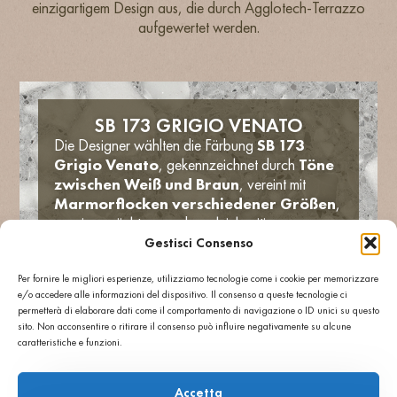
einzigartigem Design aus, die durch Agglotech-Terrazzo
aufgewertet werden.
SB 173 GRIGIO VENATO
Die Designer wählten die Färbung
SB 173
Grigio Venato
, gekennzeichnet durch
Töne
zwischen Weiß und Braun
, vereint mit
Marmorflocken verschiedener Größen
,
um einen nüchternen aber gleichzeitig
ausgeprägten Stil auszudrücken. Das Ergebnis ist
Gestisci Consenso
eine elegante und dynamische Oberfläche, ideal
als Bodenbeschichtung für moderne Büros.
Per fornire le migliori esperienze, utilizziamo tecnologie come i cookie per memorizzare
e/o accedere alle informazioni del dispositivo. Il consenso a queste tecnologie ci
Neben der ästhetischen Wirkung garantiert
permetterà di elaborare dati come il comportamento di navigazione o ID unici su questo
Agglotech-Terrazzo
hohe
sito. Non acconsentire o ritirare il consenso può influire negativamente su alcune
Verschleißfestigkeit, leichte Wartung
caratteristiche e funzioni.
und lange Lebensdauer
, grundlegende
Qualitäten für Oberflächen, die täglich intensiv
Accetta