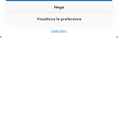
Nega
Visualizza le preferenze
Cookie Policy
Projets avec le
SB 110
matériau
TERRACOTTA
LO CHALET RIFUGIO CERMIS
TRENTO, ITALIE
SB 110
Terracotta