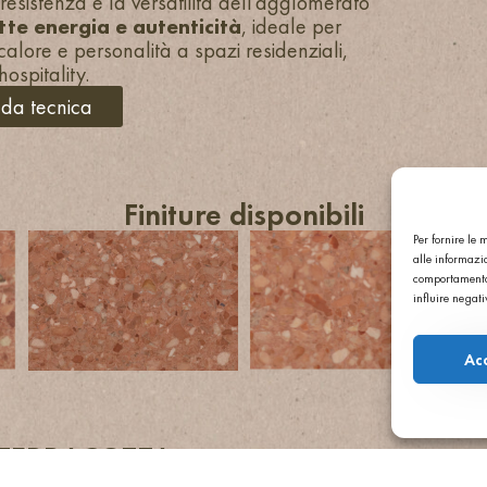
esistenza e la versatilità dell’agglomerato
te energia e autenticità
, ideale per
lore e personalità a spazi residenziali,
ospitality.
eda tecnica
Finiture disponibili
Per fornire le
alle informazio
comportamento 
influire negat
Ac
 TERRACOTTA