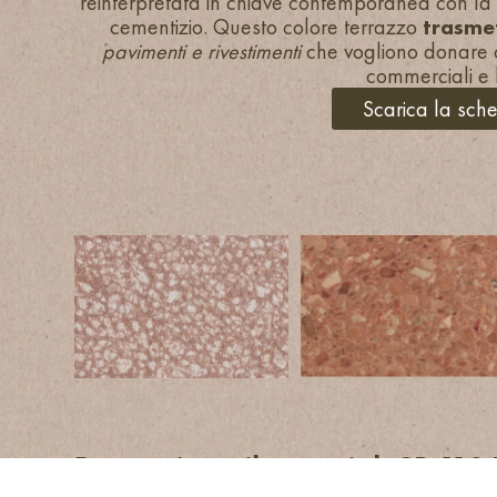
reinterpretata in chiave contemporanea con la r
cementizio. Questo colore terrazzo
trasmet
pavimenti e rivestimenti
che vogliono donare ca
commerciali e h
Scarica la sch
Progetti con il materiale
SB 110