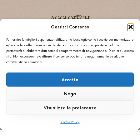
Gestisci Consenso
AGGLOTECH SPA SB
Per fornire le migliori esperienze, utilizziamo tecnologie come i cookie per memorizzare
VIA MONTE SANTA VIOLA 16, I-37142 - VERONA
e/o accedere alle informazioni del dispositivo. Il consenso a queste tecnologie ci
+ 39 045 551777
INFO@AGGLOTECH.COM
permetterà di elaborare dati come il comportamento di navigazione o ID unici su questo
PEC: AGGLOTECH@DADAPEC.COM
sito. Non acconsentire o ritirare il consenso può influire negativamente su alcune
Numéro d'identification fiscale et numéro de TVA
caratteristiche e funzioni.
01269370233
Capital social 2 000 000,00 €
REA: VR 170897
Accetta
ACCUEIL
ACCUEIL
ENTREPRISE
ENTREPRISE
Nega
COULEURS
COULEURS
APPLICATIONS
APPLICATIONS
Visualizza le preferenze
PROJETS
PROJETS
COPYRIGHT © 2026 AGGLOTECH SPA SB TOUS DROITS RÉSERVÉS
Cookie Policy
®
CONDITIONS GÉNÉRALES DE VENTE
POWERED BY SGARAVATO
DÉCLARATION D'ACCESSIBILITÉ
DÉNI
MENTIONS LÉGALES
OPT-OUT PRÉFÉRENCES
PRIVACY POLICY UE
PRIVACY POLICY US