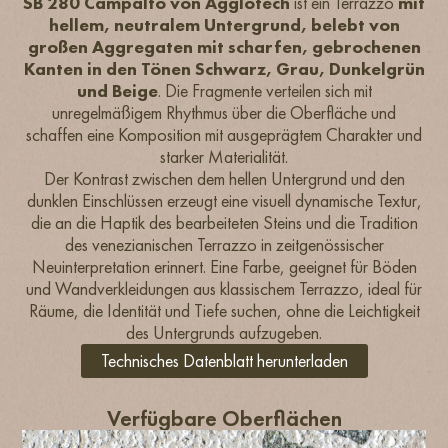
SB 280 Campalto von Agglotech
ist ein Terrazzo
mit
hellem, neutralem Untergrund, belebt von
großen Aggregaten mit scharfen, gebrochenen
Kanten in den Tönen Schwarz, Grau, Dunkelgrün
und Beige
. Die Fragmente verteilen sich mit
unregelmäßigem Rhythmus über die Oberfläche und
schaffen eine Komposition mit ausgeprägtem Charakter und
starker Materialität.
Der Kontrast zwischen dem hellen Untergrund und den
dunklen Einschlüssen erzeugt eine visuell dynamische Textur,
die an die Haptik des bearbeiteten Steins und die Tradition
des venezianischen Terrazzo in zeitgenössischer
Neuinterpretation erinnert. Eine Farbe, geeignet für Böden
und Wandverkleidungen aus klassischem Terrazzo, ideal für
Räume, die Identität und Tiefe suchen, ohne die Leichtigkeit
des Untergrunds aufzugeben.
Technisches Datenblatt herunterladen
Verfügbare Oberflächen