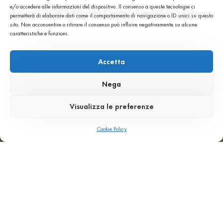
e/o accedere alle informazioni del dispositivo. Il consenso a queste tecnologie ci
permetterà di elaborare dati come il comportamento di navigazione o ID unici su questo
Weitere: SANDGESTRAHLT, GESCHLIFFEN R11
sito. Non acconsentire o ritirare il consenso può influire negativamente su alcune
caratteristiche e funzioni.
Accetta
Technische Informationen
Biegefestigkeit
Bruchlast
Nega
≥ 7
≥ 3 kN
MPa
Visualizza le preferenze
Wasseraufnahme
Rutschfestigkeit
≤ 4
R9-
Cookie Policy
M%
R10-
R11-
R12
Verschleißfestigkeit
Frostbeständigkeit
≤
Frostbeständig
18,80
gemäß
cm³/50cm²
EN
14617-
5