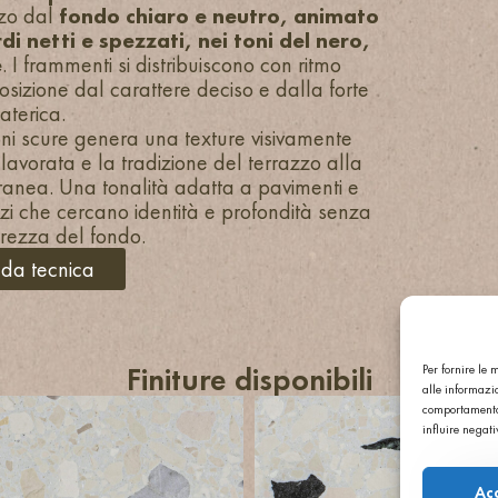
zzo dal
fondo chiaro e neutro, animato
i netti e spezzati, nei toni del nero,
e
. I frammenti si distribuiscono con ritmo
sizione dal carattere deciso e dalla forte
terica.
sioni scure genera una texture visivamente
 lavorata e la tradizione del terrazzo alla
ranea. Una tonalità adatta a pavimenti e
pazi che cercano identità e profondità senza
erezza del fondo.
eda tecnica
Per fornire le
Finiture disponibili
alle informazio
comportamento 
influire negat
Ac