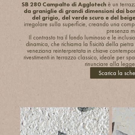
SB 280 Campalto di Agglotech
è un terra
da graniglie di grandi dimensioni dai bord
del grigio, del verde scuro e del beig
irregolare sulla superficie, creando una compo
presenza ma
Il contrasto tra il fondo luminoso e le inclu
dinamica, che richiama la fisicità della pietra
veneziana reinterpretata in chiave contempo
rivestimenti in terrazzo classico, ideale per s
rinunciare alla legg
Scarica la sch