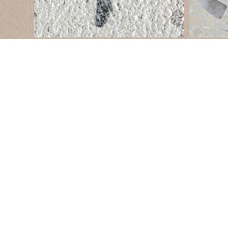
Altre: SABBIATO,
Resistenza alla flessione
≥ 7 MPa
Assorbimento d’acqua
≤ 4 M%
Le
R
Resistenza all’abrasione
≤ 18,80 cm³/50cm²
Re
E
Resistenza alla