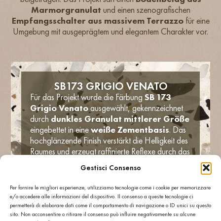
Marmorgranulat
und einen szenografischen
Empfangsschalter aus massivem Terrazzo
für eine
Umgebung mit ausgeprägtem und elegantem Charakter vor.
SB173 GRIGIO VENATO
Für das Projekt wurde die Färbung
SB 173
Grigio Venato
ausgewählt, gekennzeichnet
durch
dunkles Granulat mittlerer Größe
eingebettet in eine
weiße Zementbasis
. Das
hochglänzende Finish verstärkt die Helligkeit des
Raumes und erzeugt raffinierte Reflexe durch das
Spiel von Spots und LED-Streifen.
Gestisci Consenso
Das Terrazzo wurde nicht nur für die
Böden
,
sondern auch für den
Empfangsschalter
Per fornire le migliori esperienze, utilizziamo tecnologie come i cookie per memorizzare
aus Massivbauweise
verwendet, das nach
e/o accedere alle informazioni del dispositivo. Il consenso a queste tecnologie ci
Maß aus dem Zementmarmorblock realisiert
permetterà di elaborare dati come il comportamento di navigazione o ID unici su questo
sito. Non acconsentire o ritirare il consenso può influire negativamente su alcune
wurde. Dieses Element, bereichert durch LED-