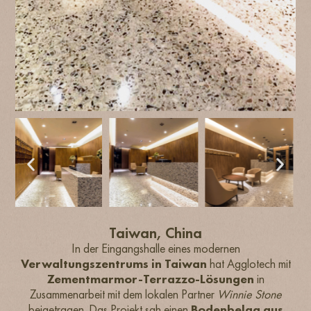
Taiwan, China
In der Eingangshalle eines modernen
Verwaltungszentrums in Taiwan
hat Agglotech mit
Zementmarmor-Terrazzo-Lösungen
in
Zusammenarbeit mit dem lokalen Partner
Winnie Stone
beigetragen. Das Projekt sah einen
Bodenbelag aus