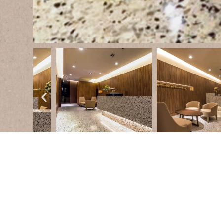
Taiwan,
Nella hall di un moderno
centro direzional
Agglotech ha contribuito con soluzioni in
te
marmo cemento
in collaborazione con il pa