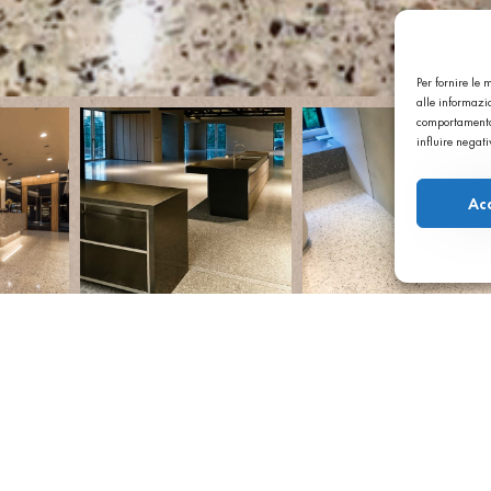
Per fornire le
alle informazio
comportamento 
influire negat
Ac
 Cina
e a Taiwan
,
rrazzo in
rtner locale