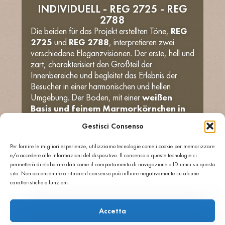
INDIVIDUELL - REG 2725 - REG
2788
Die beiden für das Projekt erstellten Töne,
REG
2725
und
REG 2788
, interpretieren zwei
verschiedene Eleganzvisionen. Der erste, hell und
zart, charakterisiert den Großteil der
Innenbereiche und begleitet das Erlebnis der
Besucher in einer harmonischen und hellen
Umgebung. Der Boden, mit einer
weißen
Basis und feinem Marmorkörnchen in
verschiedenen Farben
realisiert, schafft
Gestisci Consenso
einen raffinierten und einladenden Effekt.
Um bestimmte Bereiche abzugrenzen und
Per fornire le migliori esperienze, utilizziamo tecnologie come i cookie per memorizzare
größere architektonische Tiefe zu verleihen,
e/o accedere alle informazioni del dispositivo. Il consenso a queste tecnologie ci
wurde eine zweite, dunklere Färbung entwickelt,
permetterà di elaborare dati come il comportamento di navigazione o ID unici su questo
mit
weißen Marmorschuppen, die auf
sito. Non acconsentire o ritirare il consenso può influire negativamente su alcune
caratteristiche e funzioni.
einer grauen Zementbasis verteilt sind
.
Der Kontrast zwischen den beiden
Farbgebungen erzeugt einen eleganten und
Accetta
dynamischen visuellen Dialog, völlig in Einklang