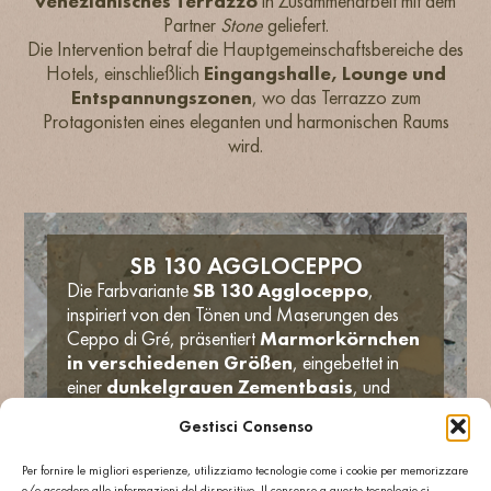
venezianisches Terrazzo
in Zusammenarbeit mit dem
Partner
Stone
geliefert.
Die Intervention betraf die Hauptgemeinschaftsbereiche des
Hotels, einschließlich
Eingangshalle, Lounge und
Entspannungszonen
, wo das Terrazzo zum
Protagonisten eines eleganten und harmonischen Raums
wird.
SB 130 AGGLOCEPPO
Die Farbvariante
SB 130 Aggloceppo
,
inspiriert von den Tönen und Maserungen des
Ceppo di Gré, präsentiert
Marmorkörnchen
in verschiedenen Größen
, eingebettet in
einer
dunkelgrauen Zementbasis
, und
erzeugt dabei einen visuellen Effekt von großer
Gestisci Consenso
Tiefe und Natürlichkeit. Dieses Terrazzo mit
starker Material-Identität kombiniert perfekt mit
Per fornire le migliori esperienze, utilizziamo tecnologie come i cookie per memorizzare
den
warmen Tönen der Stoffe
, den
e/o accedere alle informazioni del dispositivo. Il consenso a queste tecnologie ci