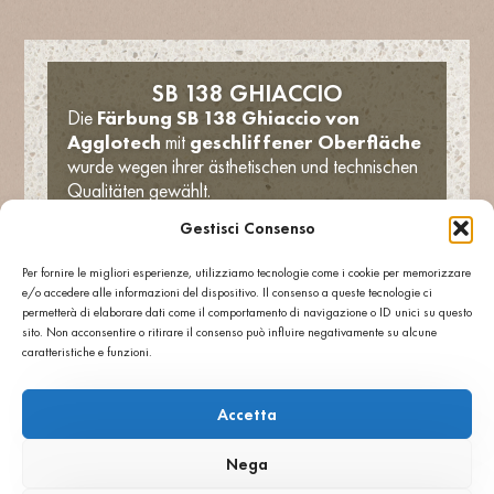
SB 138 GHIACCIO
Die
Färbung SB 138 Ghiaccio von
Agglotech
mit
geschliffener Oberfläche
wurde wegen ihrer ästhetischen und technischen
Qualitäten gewählt.
Die helle und gleichmäßige Farbtonierung
Gestisci Consenso
reflektiert das Sonnenlicht wirksam und trägt zu
optimalem Wärmekomfort bei.
Per fornire le migliori esperienze, utilizziamo tecnologie come i cookie per memorizzare
Dank des
niedrigen
e/o accedere alle informazioni del dispositivo. Il consenso a queste tecnologie ci
Wärmeausdehnungskoeffizienten
und
permetterà di elaborare dati come il comportamento di navigazione o ID unici su questo
sito. Non acconsentire o ritirare il consenso può influire negativamente su alcune
des
hohen Solarreflektanzindex
bestätigt
caratteristiche e funzioni.
sich Terrazzo Agglotech als ideale Lösung für
Gebäude in
heißen Klimazonen
, das
Widerstandsfähigkeit,
Accetta
Dauerhaftigkeit und zeitgenössisches
Design
vereint.
Nega