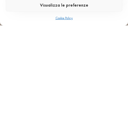
Visualizza le preferenze
Architektur
Verkleidungen
Hinterlüftete Fassaden
SB 138 Ghiaccio
Cookie Policy
ZURÜCK ZU DEN PROJEKTEN
AGGLOTECH SPA SB
VIA MONTE SANTA VIOLA 16, I-37142 - VERONA
+ 39 045 551777
INFO@AGGLOTECH.COM
PEC: AGGLOTECH@DADAPEC.COM
Steuernummer und USt-IdNr. 01269370233
Stammkapital € 2.000.00,00 i.V.
REA: VR 170897
HOME
MUSTER
UNTERNEHMEN
TECHNISCHER BEREICH
FARBEN
NACHRICHTEN
ANWENDUNGEN
KONTAKTE