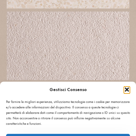
Weitere: GESCHLIFFEN R11
Gestisci Consenso
Per fornire le migliori esperienze, utilizziamo tecnologie come i cookie per memorizzare
e/o accedere alle informazioni del dispositivo. Il consenso a queste tecnologie ci
permetterà di elaborare dati come il comportamento di navigazione o ID unici su questo
Technische Informationen
sito. Non acconsentire o ritirare il consenso può influire negativamente su alcune
Biegefestigkeit
Bruchlast
caratteristiche e funzioni.
≥ 7
≥ 3 kN
MPa