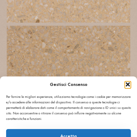
Gestisci Consenso
Per fornire le migliori esperienze, utilizziamo tecnologie come i cookie per memorizzare
Weitere: SANDGESTRAHLT, GESCHLIFFEN R11
e/o accedere alle informazioni del dispositivo. Il consenso a queste tecnologie ci
permetterà di elaborare dati come il comportamento di navigazione o ID unici su questo
sito. Non acconsentire o ritirare il consenso può influire negativamente su alcune
caratteristiche e funzioni.
Technische Informationen
Accetta
Biegefestigkeit
Bruchlast