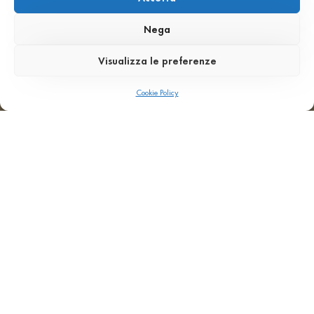
≥ 8
≥ 3 kN
Nega
MPa
Wasseraufnahme
Rutschfestigkeit
≤ 4
R9-
Visualizza le preferenze
M%
R10-
R11-
Cookie Policy
R12
Verschleißfestigkeit
Frostbeständigkeit
≤
Frostbeständig
16,60
gemäß
cm³/50cm²
EN
14617-
5
Druckfestigkeit
Feuerbeständigkeit
≥ 60
Klasse
MPa
A1
Technisches Datenblatt herunterladen