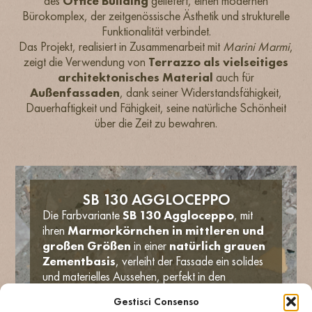
des
Office Building
geliefert, einen modernen
Bürokomplex, der zeitgenössische Ästhetik und strukturelle
Funktionalität verbindet.
Das Projekt, realisiert in Zusammenarbeit mit
Marini Marmi
,
zeigt die Verwendung von
Terrazzo als vielseitiges
architektonisches Material
auch für
Außenfassaden
, dank seiner Widerstandsfähigkeit,
Dauerhaftigkeit und Fähigkeit, seine natürliche Schönheit
über die Zeit zu bewahren.
SB 130 AGGLOCEPPO
Die Farbvariante
SB 130 Aggloceppo
, mit
ihren
Marmorkörnchen in mittleren und
großen Größen
in einer
natürlich grauen
Zementbasis
, verleiht der Fassade ein solides
und materielles Aussehen, perfekt in den
städtischen Kontext integriert.
Gestisci Consenso
Die Terrazopaneele, montiert mit
belüfteter