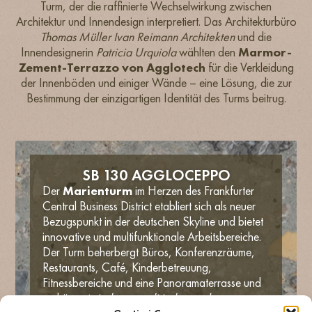
Turm, der die raffinierte Wechselwirkung zwischen
Architektur und Innendesign interpretiert. Das Architekturbüro
Thomas Müller Ivan Reimann Architekten
und die
Innendesignerin
Patricia Urquiola
wählten den
Marmor-
Zement-Terrazzo von Agglotech
für die Verkleidung
der Innenböden und einiger Wände – eine Lösung, die zur
Bestimmung der einzigartigen Identität des Turms beitrug.
SB 130 AGGLOCEPPO
Der
Marienturm
im Herzen des Frankfurter
Central Business District etabliert sich als neuer
Bezugspunkt in der deutschen Skyline und bietet
innovative und multifunktionale Arbeitsbereiche.
Der Turm beherbergt Büros, Konferenzräume,
Restaurants, Café, Kinderbetreuung,
Fitnessbereiche und eine Panoramaterrasse und
verkörpert ein
kosmopolitisches und