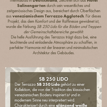
Thermalbad in
Deutschland
, zeichnet sich das
Hotel
Salinengarten
durch sein wesentliches und
zeitgenössisches Design aus, bereichert durch Oberflächen
aus
venezianischem Terrazzo Agglotech
. Für dieses
Projekt, das dem Komfort und der Raffinesse gewidmet ist,
wurde die Färbung
SB 250 Lido für die Böden und Treppen
der Gemeinschaftsbereiche gewählt
.
Die helle Ausführung des Terrazos trägt dazu bei, eine
leuchtende und einladende Atmosphäre zu schaffen, in
perfekter Harmonie mit der linearen und minimalistischen
Architektur des Gebäudes.
SB 250 LIDO
Der Terrazzo
SB 250 Lido
gehört zu einer
Kollektion, die von der Tradition des klassischen
venezianischen Bodens inspiriert ist und in
modernem Sinne neu interpretiert wird.
Charakterisiert durch eine
glänzend weiße