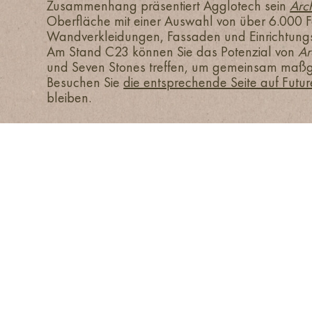
Zusammenhang präsentiert Agglotech sein
Arch
Oberfläche mit einer Auswahl von über 6.000 Fa
Wandverkleidungen, Fassaden und Einrichtungs
Am Stand C23 können Sie das Potenzial von
Ar
und Seven Stones treffen, um gemeinsam maßges
Besuchen Sie
die entsprechende Seite auf Fut
bleiben.
HOME
UNTERNEHMEN
FARBEN
ANWENDUNGEN
AGGLOTECH SPA SB
PROJEKTE
VIA MONTE SANTA VIOLA 16, I-371
+ 39 045 551777
INFO@AGGLOTEC
Steuernummer und USt-IdNr. 0126
COPYRIGHT © 2026 AGGLOT
ERKLÄRUNG ZUR BARRIEREFREIHEIT