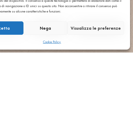
ni del dispositivo. Il consenso a queste tecnologie ci permetterà di elaborare dati come il
rzfreie
di navigazione o ID unici su questo sito. Non acconsentire o ritirare il consenso può
ür Bodenbeläge,
ivamente su alcune caratteristiche e funzioni.
on Agglotech
tern.
cetta
Nega
Visualizza le preferenze
em Laufenden zu
Cookie Policy
MUSTER
TECHNISCHER
BEREICH
NACHRICHTEN
KONTAKTE
®
POWERED BY SGARAVATO
CY POLICY US
PRIVACY POLICY UK