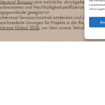
alle informazio
itectural Terrazzo
: eine natürliche, durchgehende und ha
comportamento 
rbvarianten und Nachhaltigkeitszertifizierungen, die f
influire negat
gegenstände geeignet ist.
chitectural Terrazzo
hautnah entdecken und die Teams v
chneiderte Lösungen für Projekte in der Region zu erör
Ac
ureScape Global 2026
, um über unsere Teilnahme auf d
42 - VERONA
H.COM
PEC: AGGLOTECH@DADAPEC.COM
9370233
Stammkapital € 2.000.00,00 i.V.
REA: VR 170897
ECH SPA SB ALLE RECHTE VORBEHALTEN
ALLGEMEINE VERKAUFSBEDINGUNGEN
ABLEHNUNG
IMPRESSUM
OPT-OUT-EINSTELLUNGEN
PRIVACY POLICY UE
PRIVA