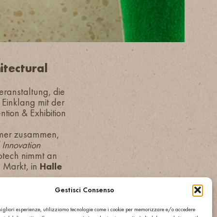
itectural
Veranstaltung, die
Einklang mit der
ntion & Exhibition
ehmer zusammen,
 Innovation
lotech nimmt an
 Markt, in
Halle
schen Markt
Gestisci Consenso
außergewöhnlichen
. In diesem
 migliori esperienze, utilizziamo tecnologie come i cookie per memorizzare e/o accedere