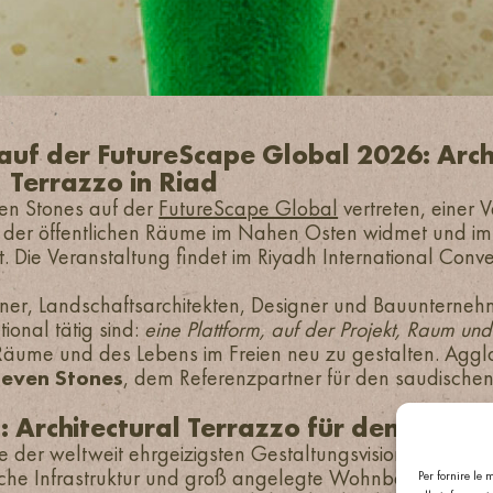
uf der FutureScape Global 2026: Arch
Terrazzo in Riad
ven Stones auf der
FutureScape Global
vertreten, einer 
d der öffentlichen Räume im Nahen Osten widmet und im 
. Die Veranstaltung findet im Riyadh International Conve
laner, Landschaftsarchitekten, Designer und Bauuntern
ional tätig sind:
eine Plattform, auf der Projekt, Raum und
r Räume und des Lebens im Freien neu zu gestalten. Agg
Seven Stones
, dem Referenzpartner für den saudischen
 Architectural Terrazzo für den saudi
e der weltweit ehrgeizigsten Gestaltungsvisionen, mit 
tliche Infrastruktur und groß angelegte Wohnbauprojekte
Per fornire le