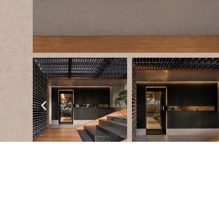
Tangerang Selat
Im
Stadtteil Gading Serpong
, in der indone
Tangerang Selatan
, hat das Architekturb