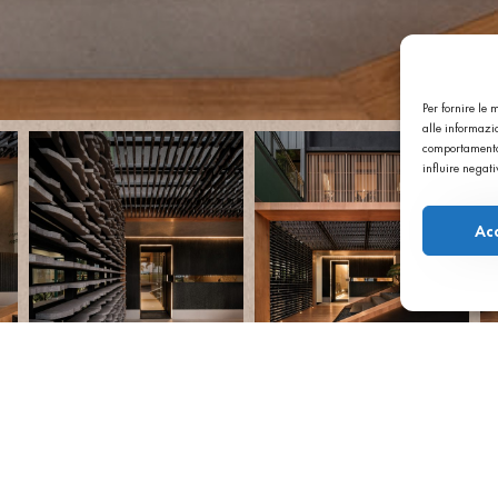
Per fornire le
alle informazio
comportamento 
influire negat
Ac
an, Indonesien
sischen Stadt
üro
DP+HS