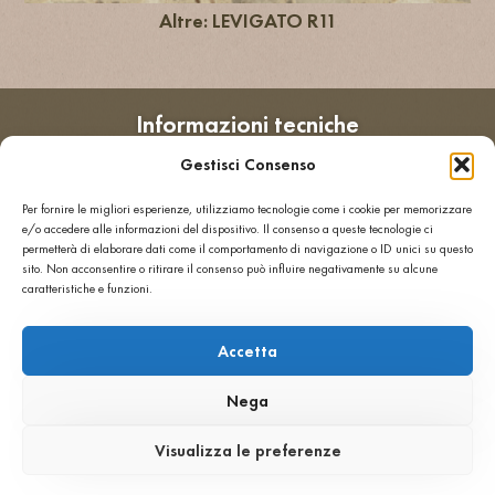
Altre: LEVIGATO R11
Informazioni tecniche
Resistenza
Carico
Gestisci Consenso
alla
di
flessione
rottura
Per fornire le migliori esperienze, utilizziamo tecnologie come i cookie per memorizzare
≥ 8
≥ 3 kN
e/o accedere alle informazioni del dispositivo. Il consenso a queste tecnologie ci
MPa
permetterà di elaborare dati come il comportamento di navigazione o ID unici su questo
Assorbimento
Resistenza
sito. Non acconsentire o ritirare il consenso può influire negativamente su alcune
caratteristiche e funzioni.
d’acqua
allo
≤ 4
scivolamento
M%
Levigatura
Accetta
standard
R9-
Nega
R10-
R11-
Visualizza le preferenze
R12
Resistenza
Resistenza