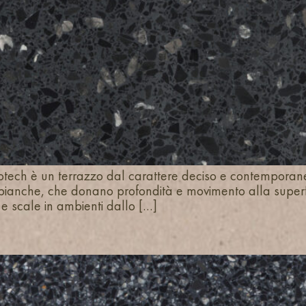
ech è un terrazzo dal carattere deciso e contemporaneo. 
bianche, che donano profondità e movimento alla superfic
 e scale in ambienti dallo […]