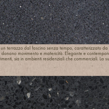
 un terrazzo dal fascino senza tempo, caratterizzato d
he donano movimento e matericità. Elegante e contempo
timenti, sia in ambienti residenziali che commerciali. La s