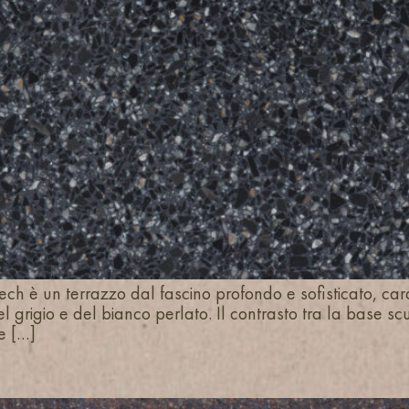
ech è un terrazzo dal fascino profondo e sofisticato, ca
l grigio e del bianco perlato. Il contrasto tra la base s
e […]