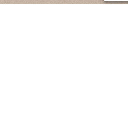
Informazioni tecniche
Carico di rottura
≥ 3 kN
Resistenza allo
scivolamento
vigatura standard R9-R10-
11-R12
Resistenza al gelo
sistente al gelo secondo
N 14617-5
Resistenza al fuoco
Classe A1
Scarica la scheda tecnica