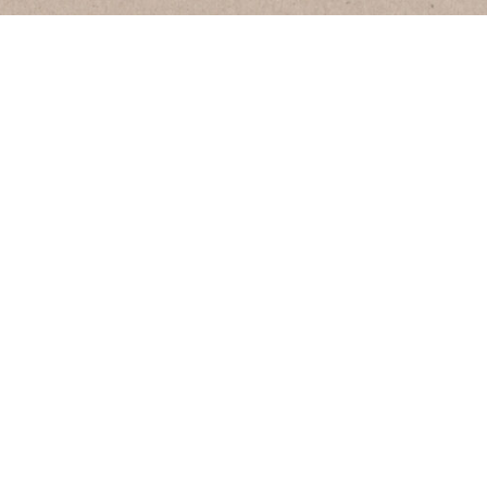
Resistenza alla flessione
≥ 8 MPa
Assorbimento d’acqua
≤ 4 M%
Le
R
Resistenza all’abrasione
≤ 18,30 cm³/50cm²
Re
E
Resistenza alla
compressione
≥ 60 MPa