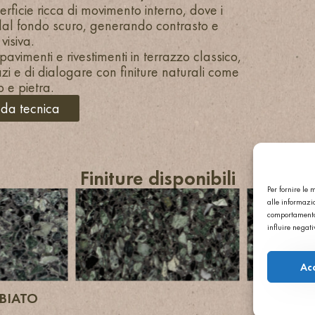
erficie ricca di movimento interno, dove i
dal fondo scuro, generando contrasto e
visiva.
avimenti e rivestimenti in terrazzo classico,
i e di dialogare con finiture naturali come
 e pietra.
eda tecnica
Finiture disponibili
Per fornire le
alle informazio
comportamento 
influire negat
Ac
BBIATO