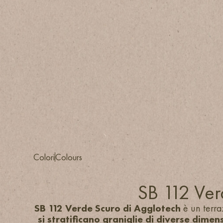
Colori
Colours
SB 112 Ver
SB 112 Verde Scuro di Agglotech
è un terr
si stratificano graniglie di diverse dimens