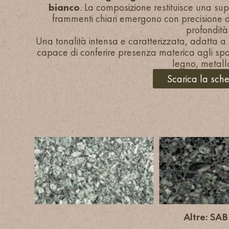
bianco
. La composizione restituisce una sup
frammenti chiari emergono con precisione 
profondità 
Una tonalità intensa e caratterizzata, adatta a p
capace di conferire presenza materica agli spaz
legno, metallo
Scarica la sch
Altre: SA