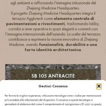
agli ambienti e rafforzando l’immagine istituzionale del
Zhejiang Medicine Headquarters.
Il progetto Zhejiang Medicine Headquarters integra il
terrazzo Agglotech come
elemento centrale di
pavimentazioni e rivestimenti
, trasformando lobby,
corridoi e aree operative in spazi eleganti e coerenti con
l’immagine internazionale dell’azienda. La scelta del terrazzo
contribuisce a esprimere la visione innovativa di Zhejiang
Medicine, unendo
funzionalità, durabilità e una
forte identità architettonica
.
SB 105 ANTRACITE
Le superfici in terrazzo
SB 105 Antracite di
Agglotech
definiscono pavimenti e rivestimenti
Gestisci Consenso
del Zhejiang Medicine Headquarters con una
Per fornire le migliori esperienze, utilizziamo tecnologie come i cookie per memorizzare
texture raffinata, caratterizzata da
e/o accedere alle informazioni del dispositivo. Il consenso a queste tecnologie ci
tonalità neutre e granulati marmorei
permetterà di elaborare dati come il comportamento di navigazione o ID unici su questo