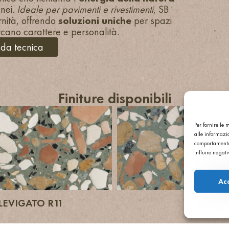
anei.
Ideale per pavimenti e rivestimenti
, SB
rnità, offrendo
soluzioni uniche
per spazi
rcano carattere e personalità.
eda tecnica
Finiture disponibili
Per fornire le
alle informazio
comportamento 
influire negat
Ac
 LEVIGATO R11