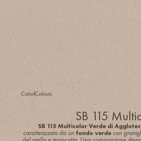
Colori
Colours
SB 115 Multi
SB 115 Multicolor Verde di Agglote
caratterizzato da un
fondo verde
con granigli
del giallo e terracotta. Una composizione dina