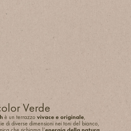
color Verde
ch
è un terrazzo
vivace e originale
,
e di diverse dimensioni nei toni del bianco,
mica che richiama l’
energia della natura