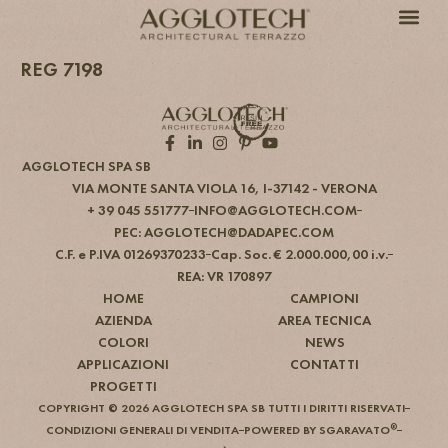
REG 7198
AGGLOTECH SPA SB
VIA MONTE SANTA VIOLA 16, I-37142 - VERONA
+ 39 045 551777
INFO@AGGLOTECH.COM
PEC: AGGLOTECH@DADAPEC.COM
C.F. e P.IVA 012​693​702​33
Cap. Soc. € 2.000.000,00 i.v.
REA: VR 170897
HOME
CAMPIONI
AZIENDA
AREA TECNICA
COLORI
NEWS
APPLICAZIONI
CONTATTI
PROGETTI
COPYRIGHT © 2026 AGGLOTECH SPA SB TUTTI I DIRITTI RISERVATI
®
CONDIZIONI GENERALI DI VENDITA
POWERED BY SGARAVATO