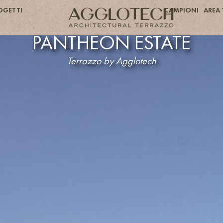
OGETTI
CAMPIONI
AREA 
PANTHEON ESTATE
Terrazzo by Agglotech