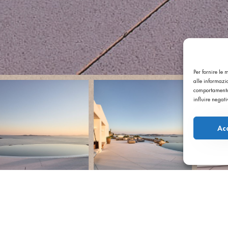
Per fornire le
alle informazio
comportamento 
influire negat
Ac
 Grecia