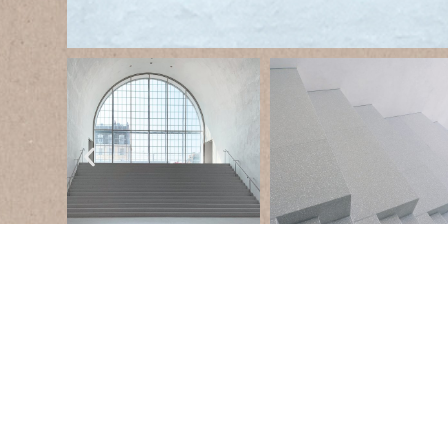
Losanna, 
Il nuovo
Museo delle Belle Arti di Losanna
, i
2019, rappresenta il cuore della riqualificazione dell’ar
stazione ferroviaria. Per questo progetto,
Agglotech
h
materiale
custom
in collaborazione con lo studio di 