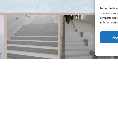
Per fornire le
alle informazio
comportamento 
influire negat
Ac
Svizzera
naugurato nel
ea vicino alla
a sviluppato un
architettura