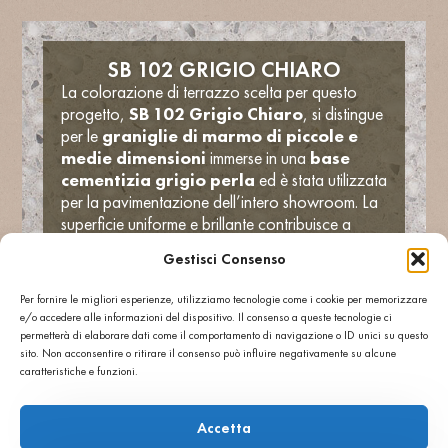
SB 102 GRIGIO CHIARO
La colorazione di terrazzo scelta per questo
progetto,
SB 102 Grigio Chiaro
, si distingue
per le
graniglie di marmo di piccole e
medie dimensioni
immerse in una
base
cementizia grigio perla
ed è stata utilizzata
per la pavimentazione dell’intero showroom. La
superficie uniforme e brillante contribuisce a
creare un effetto visivo di
ampiezza e
Gestisci Consenso
pulizia
, amplificando la luce naturale e
valorizzando i contrasti cromatici con gli
Per fornire le migliori esperienze, utilizziamo tecnologie come i cookie per memorizzare
elementi d’arredo rossi e neri.
e/o accedere alle informazioni del dispositivo. Il consenso a queste tecnologie ci
La
resistenza all’usura
, la
facilità di
permetterà di elaborare dati come il comportamento di navigazione o ID unici su questo
manutenzione
e l’
estetica senza tempo
sito. Non acconsentire o ritirare il consenso può influire negativamente su alcune
caratteristiche e funzioni.
rendono il terrazzo Agglotech la scelta ideale
per un ambiente di rappresentanza come il Miele
Shop, dove
innovazione e raffinatezza si
Accetta
fondono in un equilibrio perfetto tra funzionalità