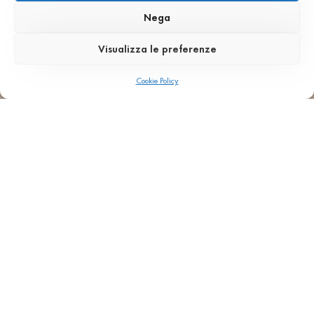
e stile
.
Nega
Visualizza le preferenze
Architecture
Interiors
Pavimenti
Scale
Lavorazioni a massello
Retail
SB 102 Grigio Chiaro
Cookie Policy
TORNA AI PROGETTI
AGGLOTECH SPA SB
VIA MONTE SANTA VIOLA 16, I-37142 - VERONA
+ 39 045 551777
INFO@AGGLOTECH.COM
PEC: AGGLOTECH@DADAPEC.COM
C.F. e P.IVA 012​693​702​33
Cap. Soc. € 2.000.000,00 i.v.
REA: VR 170897
HOME
CAMPIONI