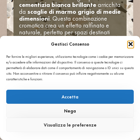
cementizia bianca brillante
arricchita
da
scaglie di marmo grigio di medie
dimensioni
. Questa combinazione
cromatica crea un effetto raffinato e
naturale, perfetto per spazi destinati
all’ospitalità e alla ristorazione.
Gestisci Consenso
Oltre alla pavimentazione, il materiale è
stato impiegato per la
realizzazione di
Per fornire le migliori esperienze, utilizziamo tecnologie come i cookie per memorizzare
elementi in massello
, tra cui il
e/o accedere alle informazioni del dispositivo. Il consenso a queste tecnologie ci
bancone bar e i tavolini
, rafforzando
permetterà di elaborare dati come il comportamento di navigazione o ID unici su questo
la coerenza materica e stilistica
sito. Non acconsentire o ritirare il consenso può influire negativamente su alcune
dell’intero progetto. Il risultato è un
caratteristiche e funzioni.
ambiente armonioso, in cui il terrazzo
Agglotech esalta l’identità del locale
Accetta
con un tocco di
tradizione
reinterpretata in chiave
Nega
contemporanea
.
Il
Grigio Venato
, particolarmente
Visualizza le preferenze
apprezzato da architetti e designer,
conferma ancora una volta la capacità