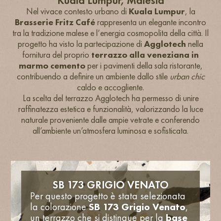
Kuala Lumpur, Malesia
Nel vivace contesto urbano di
Kuala Lumpur
, la
Brasserie Fritz Café
rappresenta un elegante incontro
tra la tradizione malese e l’energia cosmopolita della città. Il
progetto ha visto la partecipazione di
Agglotech
nella
fornitura del proprio
terrazzo alla veneziana in
marmo cemento
per i pavimenti della sala ristorante,
contribuendo a definire un ambiente dallo stile
urban chic
caldo e accogliente.
La scelta del terrazzo Agglotech ha permesso di unire
raffinatezza estetica e funzionalità, valorizzando la luce
naturale proveniente dalle ampie vetrate e conferendo
all’ambiente un’atmosfera luminosa e sofisticata.
SB 173 GRIGIO VENATO
Per questo progetto è stata selezionata
la colorazione
SB 173 Grigio Venato
,
un terrazzo che si distingue per la
base